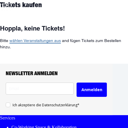
Zum
Tickets kaufen
Inhalt
springen
Hoppla, keine Tickets!
Bitte
wählen Veranstaltungen aus
and fügen Tickets zum Bestellen
hinzu.
NEWSLETTER ANMELDEN
Anmelden
Ich akzeptiere die Datenschutzerklärung*
Services
Co-Working Space & Kollaboration