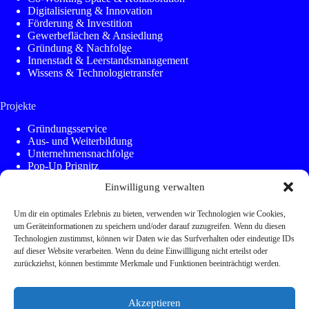
Digitalisierung & Innovation
Förderung & Investition
Gewerbeflächen & Ansiedlung
Gründung & Nachfolge
Innenstadt & Leerstandsmanagement
Wissens & Technologietransfer
Projekte
Gründungsservice
Aus- und Weiterbildung
Unternehmensnachfolge
Pop-Up Prignitz
KleinstadtAkademie
Einwilligung verwalten
Kommunen Innovativ
Regionalmanagement
Um dir ein optimales Erlebnis zu bieten, verwenden wir Technologien wie Cookies,
Elbe-Valley
um Geräteinformationen zu speichern und/oder darauf zuzugreifen. Wenn du diesen
Bikesharing
Technologien zustimmst, können wir Daten wie das Surfverhalten oder eindeutige IDs
auf dieser Website verarbeiten. Wenn du deine Einwillligung nicht erteilst oder
SONSTIGES
zurückziehst, können bestimmte Merkmale und Funktionen beeinträchtigt werden.
Kontakt
Jobs
Akzeptieren
Galerie