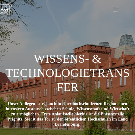
Zum
Inhalt
springen
WISSENS- &
TECHNOLOGIETRANS
FER
Unser Anliegen ist es, auch in einer hochschulfernen Region einen
intensiven Austausch zwischen Schule, Wissenschaft und Wirtschaft
zu ermöglichen. Erste Anlaufstelle hierfür ist die Präsenzstelle
Prignitz. Sie ist das Tor zu den öffentlichen Hochschulen im Land
Brandenburg.