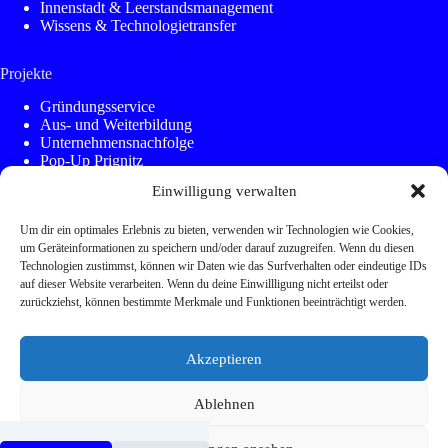
Innenstadt & Leerstandsmanagement
Wissens & Technologietransfer
Projekte
Gründungsservice
Aus- und Weiterbildung
Unternehmensnachfolge
Pop-Up Prignitz
KleinstadtAkademie
Einwilligung verwalten
Kommunen Innovativ
Regionalmanagement
Um dir ein optimales Erlebnis zu bieten, verwenden wir Technologien wie Cookies,
Elbe-Valley
um Geräteinformationen zu speichern und/oder darauf zuzugreifen. Wenn du diesen
Bikesharing
Technologien zustimmst, können wir Daten wie das Surfverhalten oder eindeutige IDs
auf dieser Website verarbeiten. Wenn du deine Einwillligung nicht erteilst oder
SONSTIGES
zurückziehst, können bestimmte Merkmale und Funktionen beeinträchtigt werden.
Kontakt
Jobs
Akzeptieren
Galerie
Datenschutz
Impressum
Ablehnen
Copyright © 2026 TGZ Prignitz GmbH