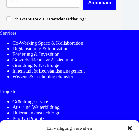
Anmelden
Ich akzeptiere die Datenschutzerklärung*
Services
Co-Working Space & Kollaboration
Digitalisierung & Innovation
Förderung & Investition
Gewerbeflächen & Ansiedlung
Gründung & Nachfolge
Innenstadt & Leerstandsmanagement
Wissens & Technologietransfer
Projekte
Gründungsservice
Aus- und Weiterbildung
Unternehmensnachfolge
Pop-Up Prignitz
KleinstadtAkademie
Einwilligung verwalten
Kommunen Innovativ
Regionalmanagement