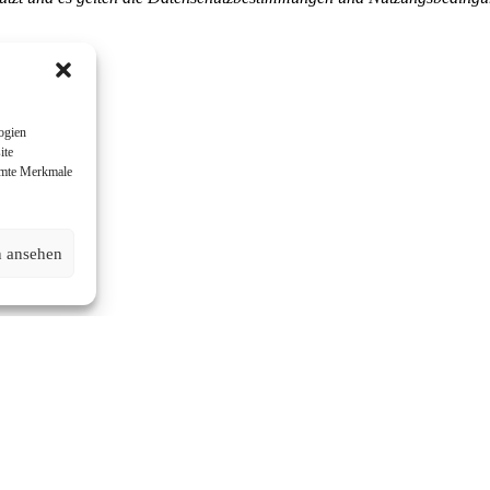
ogien
ite
immte Merkmale
n ansehen