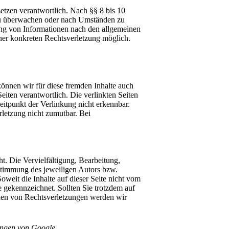
etzen verantwortlich. Nach §§ 8 bis 10
n zu überwachen oder nach Umständen zu
zung von Informationen nach den allgemeinen
iner konkreten Rechtsverletzung möglich.
können wir für diese fremden Inhalte auch
Seiten verantwortlich. Die verlinkten Seiten
itpunkt der Verlinkung nicht erkennbar.
rletzung nicht zumutbar. Bei
ht. Die Vervielfältigung, Bearbeitung,
stimmung des jeweiligen Autors bzw.
oweit die Inhalte auf dieser Seite nicht vom
e gekennzeichnet. Sollten Sie trotzdem auf
den von Rechtsverletzungen werden wir
ungen
von Google.