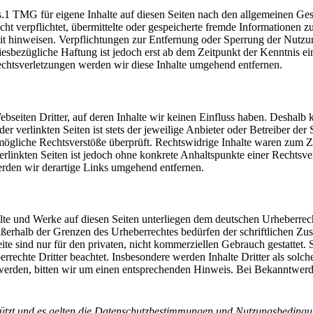
.1 TMG für eigene Inhalte auf diesen Seiten nach den allgemeinen Ges
cht verpflichtet, übermittelte oder gespeicherte fremde Informatione
keit hinweisen. Verpflichtungen zur Entfernung oder Sperrung der Nut
iesbezügliche Haftung ist jedoch erst ab dem Zeitpunkt der Kenntnis e
htsverletzungen werden wir diese Inhalte umgehend entfernen.
bseiten Dritter, auf deren Inhalte wir keinen Einfluss haben. Deshalb 
 verlinkten Seiten ist stets der jeweilige Anbieter oder Betreiber der 
ögliche Rechtsverstöße überprüft. Rechtswidrige Inhalte waren zum Ze
erlinkten Seiten ist jedoch ohne konkrete Anhaltspunkte einer Rechtsve
den wir derartige Links umgehend entfernen.
halte und Werke auf diesen Seiten unterliegen dem deutschen Urheberrec
ußerhalb der Grenzen des Urheberrechtes bedürfen der schriftlichen Zu
te sind nur für den privaten, nicht kommerziellen Gebrauch gestattet. S
errechte Dritter beachtet. Insbesondere werden Inhalte Dritter als solch
werden, bitten wir um einen entsprechenden Hinweis. Bei Bekanntwer
tzt und es gelten die
Datenschutzbestimmungen
und
Nutzungsbeding