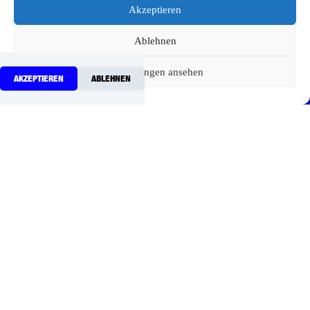
Digitalisierung & Innovation
Akzeptieren
Förderung & Investition
Gewerbeflächen & Ansiedlung
Ablehnen
Gründung & Nachfolge
Innenstadt & Leerstandsmanagement
Wissens & Technologietransfer
Einstellungen ansehen
AKZEPTIEREN
ABLEHNEN
Projekte
Gründungsservice
Aus- und Weiterbildung
Unternehmensnachfolge
Pop-Up Prignitz
KleinstadtAkademie
Kommunen Innovativ
Regionalmanagement
Elbe-Valley
Bikesharing
SONSTIGES
Kontakt
Jobs
Galerie