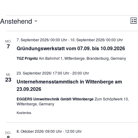
Zum
Inhalt
springen
Veranstaltungen
Anstehend
V
A
L
e
n
D
i
r
s
a
s
a
t
i
7. September 2026/ 00:00 Uhr
-
10. September 2026/ 00:00 Uhr
t
n
MO.
u
7
e
c
s
Gründungswerkstatt vom 07.09. bis 10.09.2026
m
t
h
w
a
TGZ Prignitz
Am Bahnhof 1, Wittenberge, Brandenburg, Germany
ä
t
l
h
e
t
l
23. September 2026/ 17:00 Uhr
-
20:00 Uhr
n
u
MI.
e
23
n
-
n
Unternehmensstammtisch in Wittenberge am
g
.
N
23.09.2026
A
a
n
EGGERS Umwelttechnik GmbH Wittenberge
Zum Schöpfwerk 13,
v
s
Wittenberge, Germany
i
i
Kostenlos
c
g
h
a
t
t
e
8. Oktober 2026/ 09:00 Uhr
-
12:00 Uhr
DO.
i
n
8