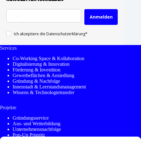
Anmelden
Ich akzeptiere die Datenschutzerklärung*
Services
Co-Working Space & Kollaboration
Digitalisierung & Innovation
Förderung & Investition
Gewerbeflächen & Ansiedlung
Gründung & Nachfolge
Innenstadt & Leerstandsmanagement
Wissens & Technologietransfer
Projekte
Gründungsservice
Aus- und Weiterbildung
Unternehmensnachfolge
Pop-Up Prignitz
KleinstadtAkademie