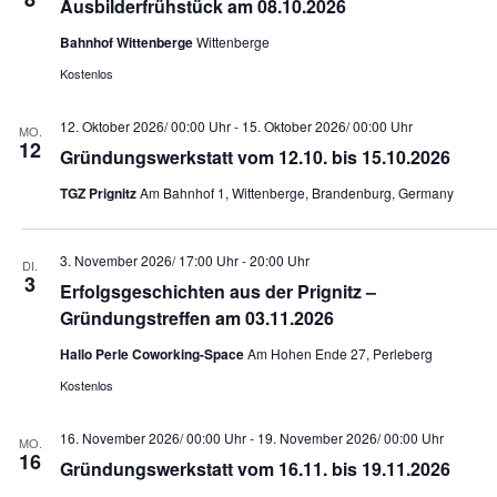
Ausbilderfrühstück am 08.10.2026
-
o
N
n
Bahnhof Wittenberge
Wittenberge
a
v
Kostenlos
i
g
12. Oktober 2026/ 00:00 Uhr
-
15. Oktober 2026/ 00:00 Uhr
a
MO.
12
t
Gründungswerkstatt vom 12.10. bis 15.10.2026
i
o
TGZ Prignitz
Am Bahnhof 1, Wittenberge, Brandenburg, Germany
n
3. November 2026/ 17:00 Uhr
-
20:00 Uhr
DI.
3
Erfolgsgeschichten aus der Prignitz –
Gründungstreffen am 03.11.2026
Hallo Perle Coworking-Space
Am Hohen Ende 27, Perleberg
Kostenlos
16. November 2026/ 00:00 Uhr
-
19. November 2026/ 00:00 Uhr
MO.
16
Gründungswerkstatt vom 16.11. bis 19.11.2026