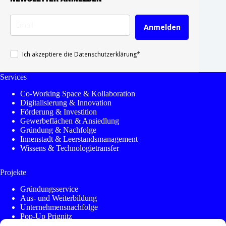
Anmelden
Ich akzeptiere die Datenschutzerklärung*
Services
Co-Working Space & Kollaboration
Digitalisierung & Innovation
Förderung & Investition
Gewerbeflächen & Ansiedlung
Gründung & Nachfolge
Innenstadt & Leerstandsmanagement
Wissens & Technologietransfer
Projekte
Gründungsservice
Aus- und Weiterbildung
Unternehmensnachfolge
Pop-Up Prignitz
KleinstadtAkademie