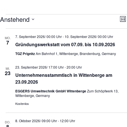
Zum
Inhalt
springen
Veranstaltungen
Anstehend
V
A
L
e
n
D
i
r
s
a
s
a
t
i
7. September 2026/ 00:00 Uhr
-
10. September 2026/ 00:00 Uhr
t
n
MO.
u
7
e
c
s
Gründungswerkstatt vom 07.09. bis 10.09.2026
m
t
h
w
a
TGZ Prignitz
Am Bahnhof 1, Wittenberge, Brandenburg, Germany
ä
t
l
h
e
t
l
23. September 2026/ 17:00 Uhr
-
20:00 Uhr
n
u
MI.
e
23
n
-
n
Unternehmensstammtisch in Wittenberge am
g
.
N
23.09.2026
A
a
n
EGGERS Umwelttechnik GmbH Wittenberge
Zum Schöpfwerk 13,
v
s
Wittenberge, Germany
i
i
Kostenlos
c
g
h
a
t
t
e
8. Oktober 2026/ 09:00 Uhr
-
12:00 Uhr
DO.
i
n
8