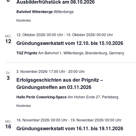
Ausbilderfrühstück am 08.10.2026
-
o
N
n
Bahnhof Wittenberge
Wittenberge
a
v
Kostenlos
i
g
12. Oktober 2026/ 00:00 Uhr
-
15. Oktober 2026/ 00:00 Uhr
a
MO.
12
t
Gründungswerkstatt vom 12.10. bis 15.10.2026
i
o
TGZ Prignitz
Am Bahnhof 1, Wittenberge, Brandenburg, Germany
n
3. November 2026/ 17:00 Uhr
-
20:00 Uhr
DI.
3
Erfolgsgeschichten aus der Prignitz –
Gründungstreffen am 03.11.2026
Hallo Perle Coworking-Space
Am Hohen Ende 27, Perleberg
Kostenlos
16. November 2026/ 00:00 Uhr
-
19. November 2026/ 00:00 Uhr
MO.
16
Gründungswerkstatt vom 16.11. bis 19.11.2026